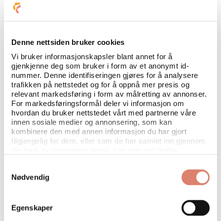
Erlend Fardal Lunde sin
bakgrunn
Denne nettsiden bruker cookies
Vi bruker informasjonskapsler blant annet for å
gjenkjenne deg som bruker i form av et anonymt id-
nummer. Denne identifiseringen gjøres for å analysere
trafikken på nettstedet og for å oppnå mer presis og
relevant markedsføring i form av målretting av annonser.
For markedsføringsformål deler vi informasjon om
hvordan du bruker nettstedet vårt med partnerne våre
innen sosiale medier og annonsering, som kan
kombinere den med annen informasjon du har gjort
tilgjengelig for dem, eller som de har samlet inn gjennom
din bruk av tjenestene deres. Les mer om hvilke
opplysninger vi samler og hva vi ber om samtykke til
Samtykkevalg
i
vår personvernerklæring
.
Nødvendig
Egenskaper