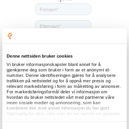
Denne nettsiden bruker cookies
Vi bruker informasjonskapsler blant annet for å
gjenkjenne deg som bruker i form av et anonymt id-
nummer. Denne identifiseringen gjøres for å analysere
trafikken på nettstedet og for å oppnå mer presis og
relevant markedsføring i form av målretting av annonser.
For markedsføringsformål deler vi informasjon om
hvordan du bruker nettstedet vårt med partnerne våre
innen sosiale medier og annonsering, som kan
kombinere den med annen informasjon du har gjort
tilgjengelig for dem, eller som de har samlet inn gjennom
din bruk av tjenestene deres. Les mer om hvilke
opplysninger vi samler og hva vi ber om samtykke til
Samtykkevalg