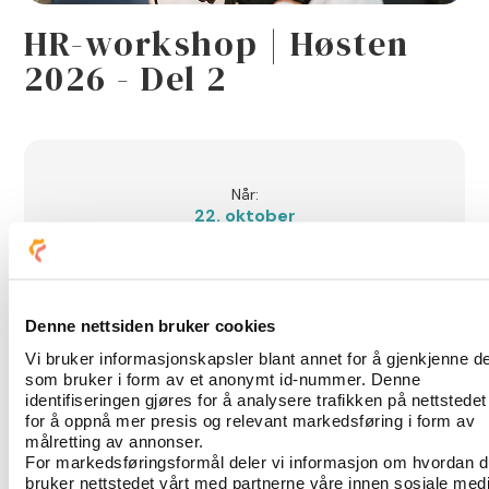
HR-workshop | Høsten
2026 - Del 2
Når:
22. oktober
Klokkeslett:
8:30
-
12:00
Sted:
Kulturhuset i Bergen
Denne nettsiden bruker cookies
Bli medlem?
Vi bruker informasjonskapsler blant annet for å gjenkjenne d
Les mer her
som bruker i form av et anonymt id-nummer. Denne
identifiseringen gjøres for å analysere trafikken på nettstedet
for å oppnå mer presis og relevant markedsføring i form av
målretting av annonser.
For markedsføringsformål deler vi informasjon om hvordan 
Velkommen til høstens andre HR-
bruker nettstedet vårt med partnerne våre innen sosiale med